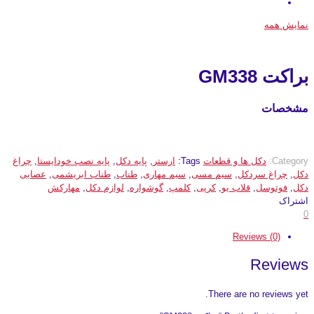
نمایش همه
براکت GM338
مشخصات
Category:
دکل ها و قطعات
Tags:
ارستر
,
پایه دکل
,
پایه نصب خودایستا
,
چراغ
دکل
,
چراغ سردکل
,
سیم مسی
,
سیم مهاری
,
طناب
,
طناب ابریشمی
,
عصایی
دکل
,
فوتوسل
,
قلاب یو
,
کرپی
,
کلمپ
,
گوشواره
,
لوازم دکل
,
مهارکش
اشتراک
0
Reviews (0)
Reviews
There are no reviews yet.