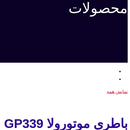
محصولات
نمایش همه
باطری موتورولا GP339