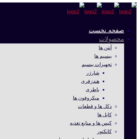
صفحه نخست
محصولات
آنتن ها
بیسیم ها
تجهیزات بیسیم
شارژر
هندزفری
باطری
میکروفون ها
دکل ها و قطعات
کابل ها
کیس ها و منابع تغذیه
کانکتور