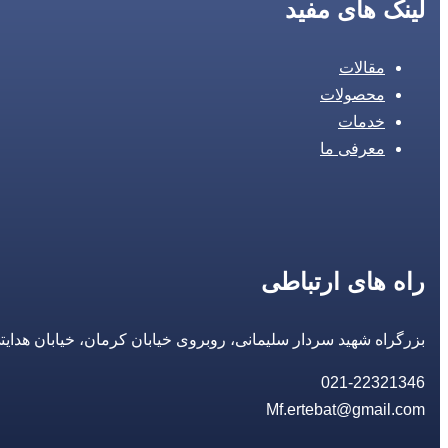
لینک های مفید
مقالات
محصولات
خدمات
معرفی ما
راه های ارتباطی
بزرگراه شهید سردار سلیمانی، روبروی خیابان کرمان، خیابان هدایتی، مجتمع تجاری 14 مع
021-22321346
Mf.ertebat@gmail.com