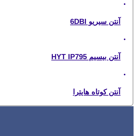
آنتن سیریو 6DBI
آنتن بیسیم HYT IP795
آنتن کوتاه هایترا