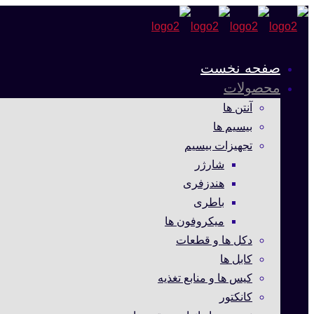
صفحه نخست
محصولات
آنتن ها
بیسیم ها
تجهیزات بیسیم
شارژر
هندزفری
باطری
میکروفون ها
دکل ها و قطعات
کابل ها
کیس ها و منابع تغذیه
کانکتور