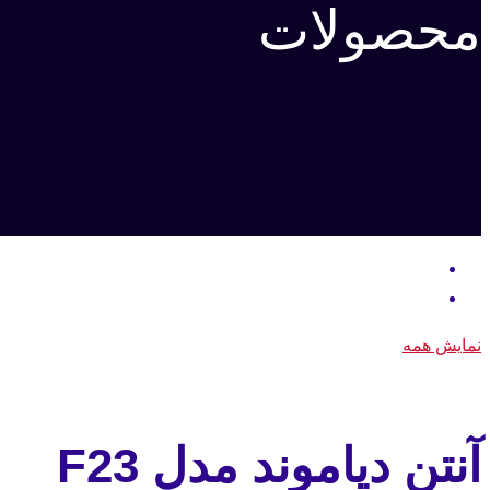
محصولات
نمایش همه
آنتن دیاموند مدل F23