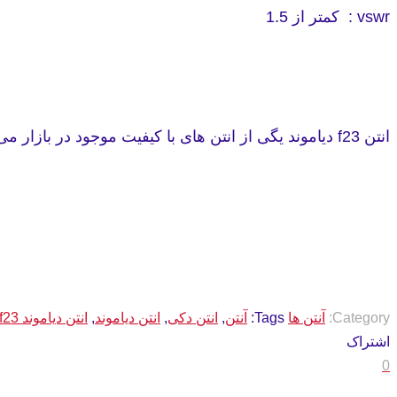
vswr : کمتر از 1.5
انتن f23 دیاموند یگی از انتن های با کیفیت موجود در بازار می باشد که شرکت میثاق فن ارتباط امادگی دارد این محصول را به صورت عمده و تک به مشتریان گرامی عرضه کند.
Category:
آنتن ها
Tags:
آنتن
,
انتن دکی
,
انتن دیاموند
,
انتن دیاموند f23
اشتراک
0