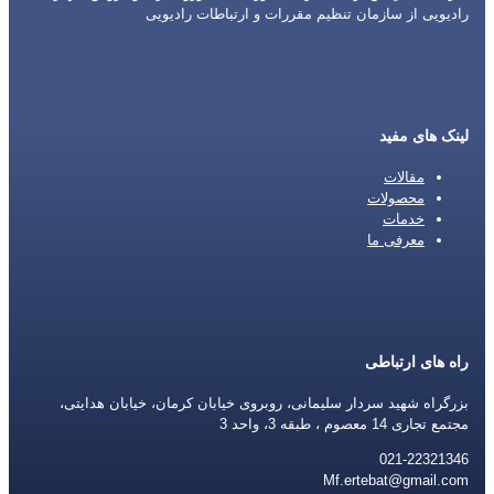
رادیویی از سازمان تنظیم مقررات و ارتباطات رادیویی
لینک های مفید
مقالات
محصولات
خدمات
معرفی ما
راه های ارتباطی
بزرگراه شهید سردار سلیمانی، روبروی خیابان کرمان، خیابان هدایتی،
مجتمع تجاری 14 معصوم ، طبقه 3، واحد 3
021-22321346
Mf.ertebat@gmail.com