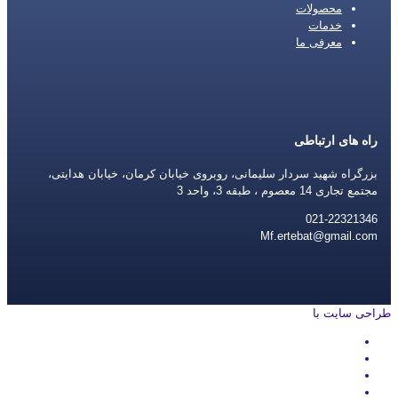
محصولات
خدمات
معرفی ما
راه های ارتباطی
بزرگراه شهید سردار سلیمانی، روبروی خیابان کرمان، خیابان هدایتی،
مجتمع تجاری 14 معصوم ، طبقه 3، واحد 3
021-22321346
Mf.ertebat@gmail.com
طراحی سایت با
rayanweb.com