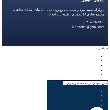
راه های ارتباطی
بزرگراه شهید سردار سلیمانی، روبروی خیابان کرمان، خیابان هدایتی،
مجتمع تجاری 14 معصوم ، طبقه 3، واحد 3
021-22321346
Mf.ertebat@gmail.com
طراحی سایت با
rayanweb.com