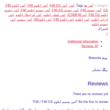
Category:
آنتن ها
Tags:
آنتن
,
آنتن F40 GS
,
آنتن ایکوم F40
,
آنتن ایکوم F40
GS
,
آنتن بیسیم F40
,
آنتن بیسیم F40 GS
,
آنتن بیسیم ایکوم F40
,
آنتن بیسیم
ایکوم F40 GS
,
آنتنICOMF40
,
انتن اصلی ایکوم
,
انتن اورجینال ایکوم
,
انتن
ایرانی ایکوم
,
انتن ایکوم
,
انتن ایکوم F40
,
انتن ایکومV8
,
انتن بیسیم
,
انتن
بیسیم ایکوم
اشتراک
0
Additional information
Reviews (0)
برند
Motorola
رنگ
مشکی
Reviews
There are no reviews yet.
Be the first to review “آنتن بیسیم ایکوم F40 / F40 GS”
نشانی ایمیل شما منتشر نخواهد شد.
بخش‌های موردنیاز علامت‌گذاری شده‌اند
*