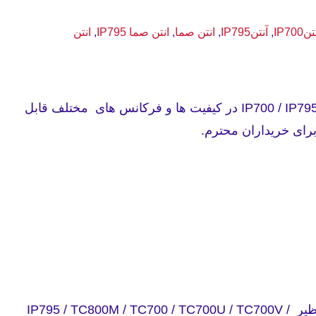
نIP700
,
آنتنIP795
,
انتن صما
,
انتن صما IP795
,
انتن
آنتن بیسیم دستی HYT مدل IP700 / IP795 در کیفیت ها و فرکانس های مختلف قابل
ای خریداران محترم.
از این انتن برای بیسیم های نظیر IP795 / TC800M / TC700 / TC700U / TC700V /