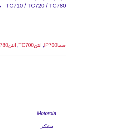
TC710 / TC720 / TC780 نیز اسفتفاده می شود.
صماIP700
,
انتنTC700
,
انتنTC780
Motorola
مشکی