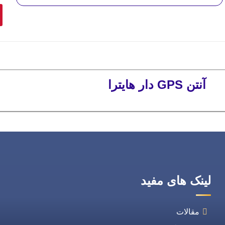
آنتن GPS دار هایترا
لینک های مفید
مقالات