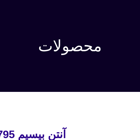
محصولات
آنتن بیسیم HYT IP795