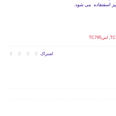
,
انتنTC795
اشتراک