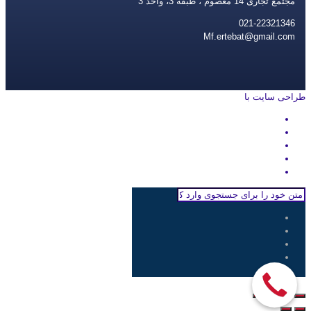
مجتمع تجاری 14 معصوم ، طبقه 3، واحد 3
021-22321346
Mf.ertebat@gmail.com
طراحی سایت با
rayanweb.com