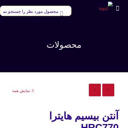
محصولات
نمایش همه
آنتن بیسیم هایترا
HRC770