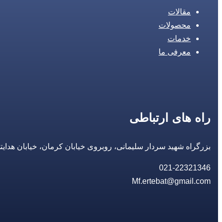
مقالات
محصولات
خدمات
معرفی ما
راه های ارتباطی
بزرگراه شهید سردار سلیمانی، روبروی خیابان کرمان، خیابان هدایتی، مجتمع تجاری 14 مع
021-22321346
Mf.ertebat@gmail.com