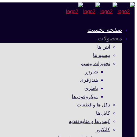
صفحه نخست
محصولات
آنتن ها
بیسیم ها
تجهیزات بیسیم
شارژر
هندزفری
باطری
میکروفون ها
دکل ها و قطعات
کابل ها
کیس ها و منابع تغذیه
کانکتور