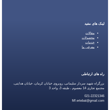
لینک های مفید
مقالات
محصولات
خدمات
معرفی ما
راه های ارتباطی
بزرگراه شهید سردار سلیمانی، روبروی خیابان کرمان، خیابان هدایتی،
مجتمع تجاری 14 معصوم ، طبقه 3، واحد 3
021-22321346
Mf.ertebat@gmail.com