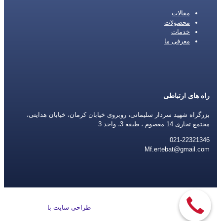
مقالات
محصولات
خدمات
معرفی ما
راه های ارتباطی
بزرگراه شهید سردار سلیمانی، روبروی خیابان کرمان، خیابان هدایتی،
مجتمع تجاری 14 معصوم ، طبقه 3، واحد 3
021-22321346
Mf.ertebat@gmail.com
طراحی سایت با
rayanweb.com