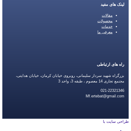
لینک های مفید
مقالات
محصولات
خدمات
معرفی ما
راه های ارتباطی
بزرگراه شهید سردار سلیمانی، روبروی خیابان کرمان، خیابان هدایتی،
مجتمع تجاری 14 معصوم ، طبقه 3، واحد 3
021-22321346
Mf.ertebat@gmail.com
طراحی سایت با
rayanweb.com