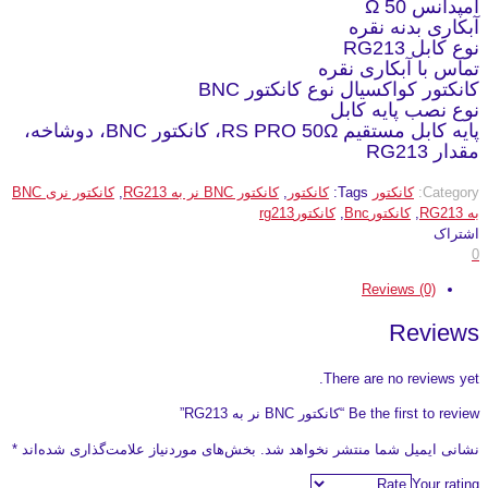
امپدانس 50 Ω
آبکاری بدنه نقره
نوع کابل RG213
تماس با آبکاری نقره
کانکتور کواکسیال نوع کانکتور BNC
نوع نصب پایه کابل
پایه کابل مستقیم RS PRO 50Ω، کانکتور BNC، دوشاخه،
مقدار RG213
Category:
کانکتور
Tags:
کانکتور
,
کانکتور BNC نر به RG213
,
کانکتور نری BNC
به RG213
,
کانکتورBnc
,
کانکتورrg213
اشتراک
0
Reviews (0)
Reviews
There are no reviews yet.
Be the first to review “کانکتور BNC نر به RG213”
نشانی ایمیل شما منتشر نخواهد شد.
بخش‌های موردنیاز علامت‌گذاری شده‌اند
*
Your rating