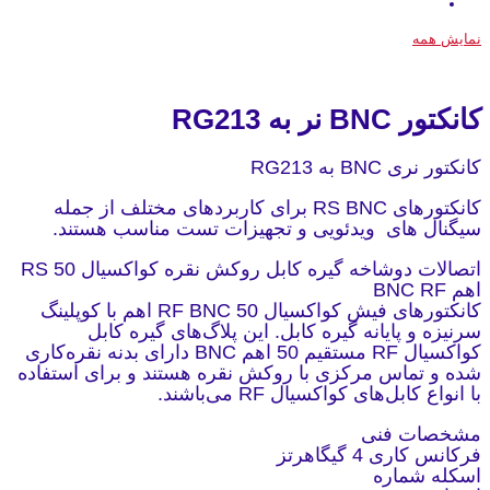
نمایش همه
کانکتور BNC نر به RG213
کانکتور نری BNC به RG213
کانکتورهای RS BNC برای کاربردهای مختلف از جمله
سیگنال های ویدئویی و تجهیزات تست مناسب هستند.
اتصالات دوشاخه گیره کابل روکش نقره کواکسیال RS 50
اهم BNC RF
کانکتورهای فیش کواکسیال RF BNC 50 اهم با کوپلینگ
سرنیزه و پایانه گیره کابل. این پلاگ‌های گیره کابل
کواکسیال RF مستقیم 50 اهم BNC دارای بدنه نقره‌کاری
شده و تماس مرکزی با روکش نقره هستند و برای استفاده
با انواع کابل‌های کواکسیال RF می‌باشند.
مشخصات فنی
فرکانس کاری 4 گیگاهرتز
اسکله شماره