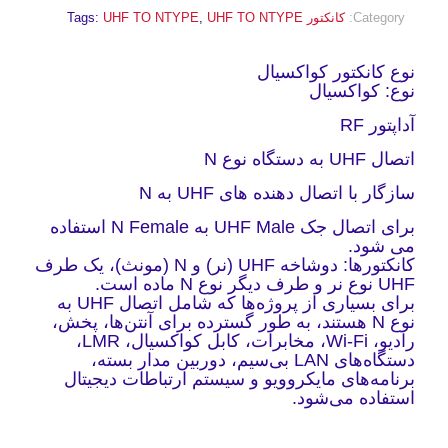
Category:
کانکتور
UHF TO NTYPE
,
UHF TO NTYPE
Tags:
نوع کانکتور کواکسیال
نوع: کواکسیال
آداپتور RF
اتصال UHF به دستگاه نوع N
سازگار با اتصال دهنده های UHF به N
برای اتصال جک UHF Male به N Female استفاده
می شود.
کانکتورها: دوشاخه UHF (نر) و N (مونث)، یک طرف
UHF نوع نر و طرف دیگر نوع N ماده است.
برای بسیاری از پروژه‌ها که شامل اتصال UHF به
نوع N هستند، به طور گسترده برای آنتن‌ها، پخش،
رادیو، Wi-Fi، مخابرات، کابل کواکسیال، LMR،
دستگاه‌های LAN بی‌سیم، دوربین مدار بسته،
برنامه‌های مایکروویو و سیستم ارتباطات دیجیتال
استفاده می‌شود.