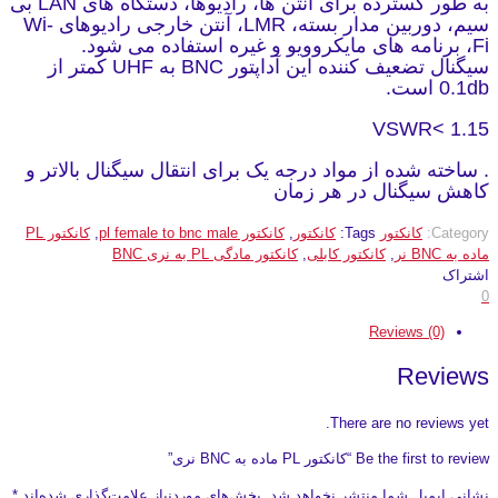
به طور گسترده برای آنتن ها، رادیوها، دستگاه های LAN بی
سیم، دوربین مدار بسته، LMR، آنتن خارجی رادیوهای Wi-
Fi، برنامه های مایکروویو و غیره استفاده می شود.
سیگنال تضعیف کننده این آداپتور BNC به UHF کمتر از
0.1db است.
VSWR< 1.15
. ساخته شده از مواد درجه یک برای انتقال سیگنال بالاتر و
کاهش سیگنال در هر زمان
Category:
کانکتور
Tags:
کانکتور
,
کانکتور pl female to bnc male
,
کانکتور PL
ماده به BNC نر
,
کانکتور کابلی
,
کانکتور مادگی PL به نری BNC
اشتراک
0
Reviews (0)
Reviews
There are no reviews yet.
Be the first to review “کانکتور PL ماده به BNC نری”
نشانی ایمیل شما منتشر نخواهد شد.
بخش‌های موردنیاز علامت‌گذاری شده‌اند
*