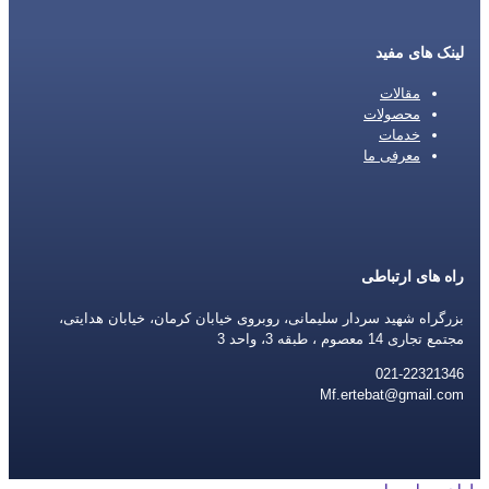
لینک های مفید
مقالات
محصولات
خدمات
معرفی ما
راه های ارتباطی
بزرگراه شهید سردار سلیمانی، روبروی خیابان کرمان، خیابان هدایتی،
مجتمع تجاری 14 معصوم ، طبقه 3، واحد 3
021-22321346
Mf.ertebat@gmail.com