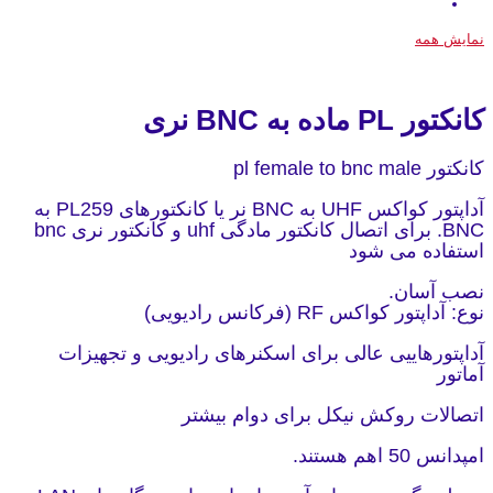
نمایش همه
کانکتور PL ماده به BNC نری
کانکتور pl female to bnc male
آداپتور کواکس UHF به BNC نر یا کانکتورهای PL259 به
BNC. برای اتصال کانکتور مادگی uhf و کانکتور نری bnc
استفاده می شود
نصب آسان.
نوع: آداپتور کواکس RF (فرکانس رادیویی)
آداپتورهاییی عالی برای اسکنرهای رادیویی و تجهیزات
آماتور
اتصالات روکش نیکل برای دوام بیشتر
امپدانس 50 اهم هستند.