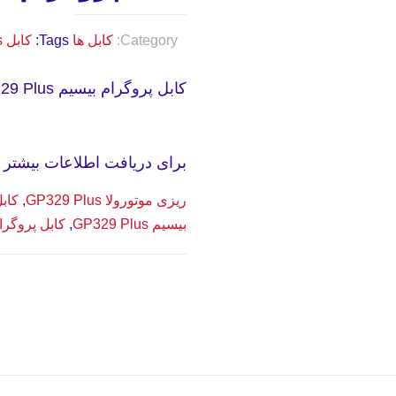
Category:
کابل ها
Tags:
کابل GP329 Plus
کابل پروگرام بیسیم GP329 Plus محصولی باکیفیت و بادوام میباشد.
برای دریافت اطلاعات بیشتر از
ریزی موتورولا GP329 Plus
,
کابل ب
بیسیم GP329 Plus
,
کابل پروگرام موتو