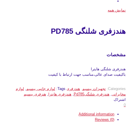
نمایش همه
هندزفری شلنگی PD785
مشخصات
هندزفری شلنگی هایترا
باکیفیت صدای عالی،مناسب جهت ارتباط با کیفیت
Categories:
تجهیزات بیسیم
,
هندزفری
Tags:
لوازم جانبی بیسیم
,
لوازم
مخابراتی
,
هندزفری شلنگیPd785
,
هندزفری هایترا
,
هنزفری بیسیم
اشتراک
0
Additional information
Reviews (0)