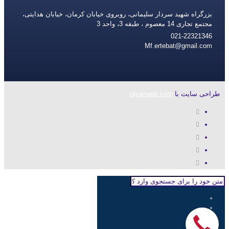
بزرگراه شهید سردار سلیمانی، روبروی خیابان کرمان، خیابان هدایتی،
مجتمع تجاری 14 معصوم ، طبقه 3، واحد 3
021-22321346
Mf.ertebat@gmail.com
طراحی سایت با
rayanweb.com