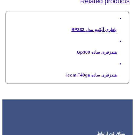
Related products
باطری آیکوم مدل BP232
هندزفری ساده Gp300
هندزفری ساده Icom F40gs
میثاق فن ارتباط