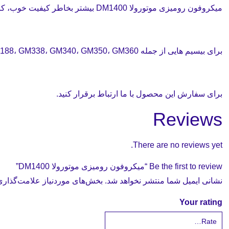
میکروفون رومیزی موتورولا DM1400 بیشتر بخاطر کیفیت خوب، کارایی عالی و سازگاری بسیار بالا معروف میباشد.
برای بیسیم هایی از جمله GM140، GM160، GM2000، GM300، GM3188، GM338، GM340، GM350، GM360 و… میتوانید از این میکروفون استفاده نمایید.
برای سفارش این محصول با ما ارتباط برقرار کنید.
Reviews
There are no reviews yet.
Be the first to review “میکروفون رومیزی موتورولا DM1400”
نشانی ایمیل شما منتشر نخواهد شد.
بخش‌های موردنیاز علامت‌گذاری
Your rating