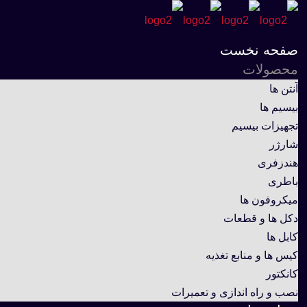
صفحه نخست
محصولات
آنتن ها
بیسیم ها
تجهیزات بیسیم
شارژر
هندزفری
باطری
میکروفون ها
دکل ها و قطعات
کابل ها
کیس ها و منابع تغذیه
کانکتور
نصب و راه اندازی و تعمیرات