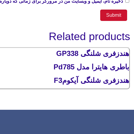
ذخیره نام، ایمیل و وبسایت من در مرورگر برای زمانی که دوباره
Related products
هندزفری شلنگی GP338
باطری هایترا مدل Pd785
هندزفری شلنگی آیکومF3