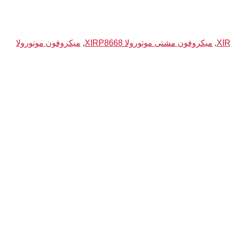
,
میکروفون مشتی موتورولا XIRP8668
,
میکروفون موتورولا