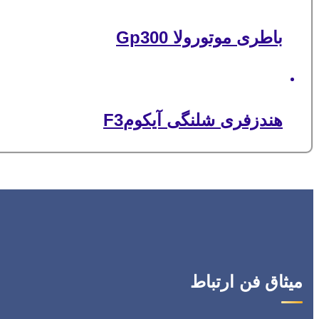
باطری موتورولا Gp300
هندزفری شلنگی آیکومF3
میثاق فن ارتباط