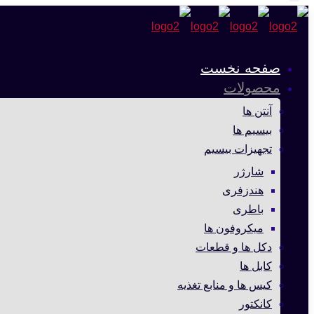
صفحه نخست
محصولات
آنتن ها
بیسیم ها
تجهیزات بیسیم
شارژر
هندزفری
باطری
میکروفون ها
دکل ها و قطعات
کابل ها
کیس ها و منابع تغذیه
کانکتور