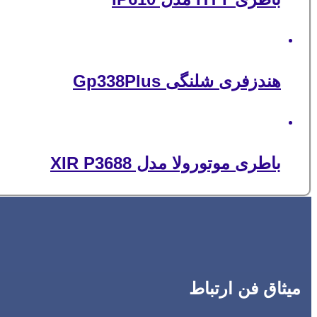
هندزفری شلنگی Gp338Plus
باطری موتورولا مدل XIR P3688
میثاق فن ارتباط