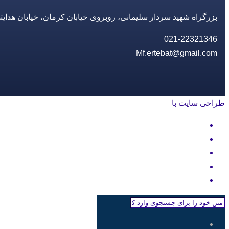
بزرگراه شهید سردار سلیمانی، روبروی خیابان کرمان، خیابان هدایتی، مجتمع تجاری 14 مع
021-22321346
Mf.ertebat@gmail.com
طراحی سایت با
rayanweb.com