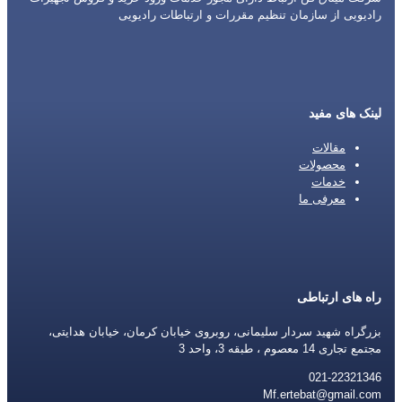
رادیویی از سازمان تنظیم مقررات و ارتباطات رادیویی
لینک های مفید
مقالات
محصولات
خدمات
معرفی ما
راه های ارتباطی
بزرگراه شهید سردار سلیمانی، روبروی خیابان کرمان، خیابان هدایتی،
مجتمع تجاری 14 معصوم ، طبقه 3، واحد 3
021-22321346
Mf.ertebat@gmail.com