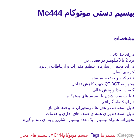
بیسیم دستی موتوکام Mc444
مشخصات
دارای 16 کانال
برد 2 تا 3کیلومتر در فضای باز
دارای مجوز از سازمان تنظیم مقررات و ارتباطات رادیویی
کاربری آسان
فاقد کیپد و صفحه نمایش
مجهز به QT-DQT جهت کاهش تداخل
کیفیت صدا و پخش عالی
قابلیت ست شدن با بیسیم های موتوکام
دارای 6 ماه گارانتی
قابل استفاده در هتل ها ، رستوران ها و فضاهای باز
قابل استفاده برای همه ی صنف های اداری و خدمات
تجهیزات همراه بیسیم : یک عدد بیسیم ، شارژر پایه ای ،بند و گیره
Category:
بیسیم ها
Tags:
بیسیم موتوکامMC444
,
بیسیم های مجاز
,