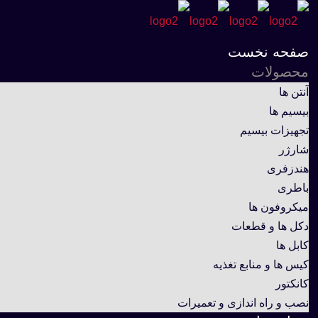
صفحه نخست
محصولات
آنتن ها
بیسیم ها
تجهیزات بیسیم
شارژر
هندزفری
باطری
میکروفون ها
دکل ها و قطعات
کابل ها
کیس ها و منابع تغذیه
کانکتور
نصب و راه اندازی و تعمیرات