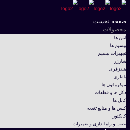
صفحه نخست
محصولات
آنتن ها
بیسیم ها
تجهیزات بیسیم
شارژر
هندزفری
باطری
میکروفون ها
دکل ها و قطعات
کابل ها
کیس ها و منابع تغذیه
کانکتور
نصب و راه اندازی و تعمیرات