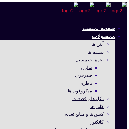
صفحه نخست
محصولات
آنتن ها
بیسیم ها
تجهیزات بیسیم
شارژر
هندزفری
باطری
میکروفون ها
دکل ها و قطعات
کابل ها
کیس ها و منابع تغذیه
کانکتور