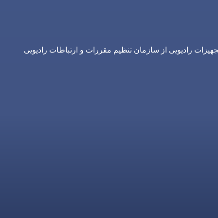
یزات رادیویی از سازمان تنظیم مقررات و ارتباطات رادیویی