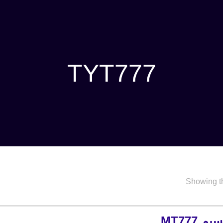
TYT777
Showing th
 MT777