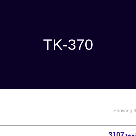
TK-370
Showing th
3107