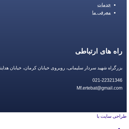
خدمات
معرفی ما
راه های ارتباطی
بزرگراه شهید سردار سلیمانی، روبروی خیابان کرمان، خیابان هدایتی، مجتمع تجاری 14 مع
021-22321346
Mf.ertebat@gmail.com
طراحی سایت با
rayanweb.com