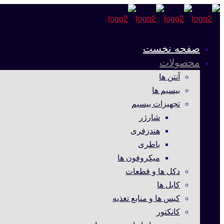
صفحه نخست
محصولات
آنتن ها
بیسیم ها
تجهیزات بیسیم
شارژر
هندزفری
باطری
میکروفون ها
دکل ها و قطعات
کابل ها
کیس ها و منابع تغذیه
کانکتور