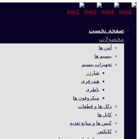
صفحه نخست
محصولات
آنتن ها
بیسیم ها
تجهیزات بیسیم
شارژر
هندزفری
باطری
میکروفون ها
دکل ها و قطعات
کابل ها
کیس ها و منابع تغذیه
کانکتور