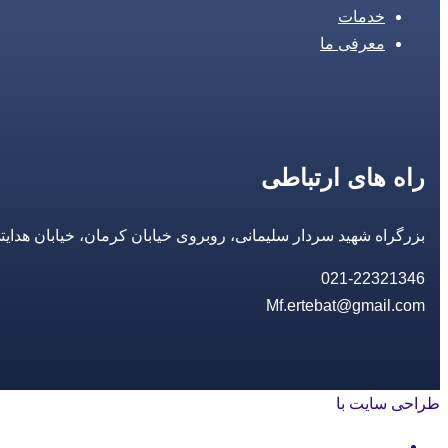
خدمات
معرفی ما
راه های ارتباطی
بزرگراه شهید سردار سلیمانی، روبروی خیابان کرمان، خیابان هدایتی، مجتمع تجاری 14 مع
021-22321346
Mf.ertebat@gmail.com
طراحی سایت با
rayanweb.com