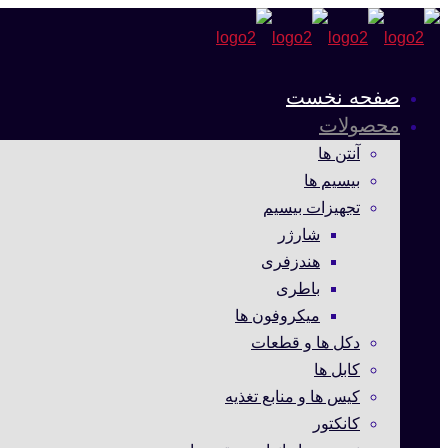
صفحه نخست
محصولات
آنتن ها
بیسیم ها
تجهیزات بیسیم
شارژر
هندزفری
باطری
میکروفون ها
دکل ها و قطعات
کابل ها
کیس ها و منابع تغذیه
کانکتور