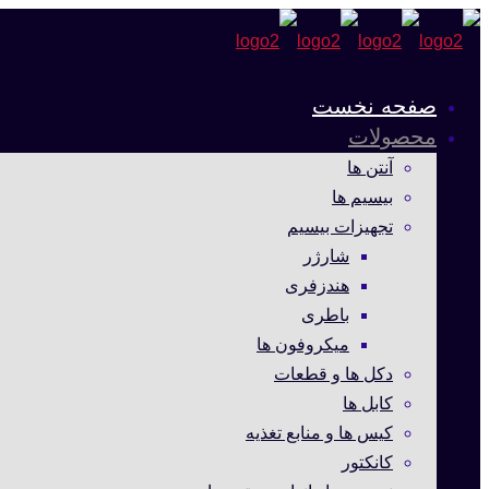
صفحه نخست
محصولات
آنتن ها
بیسیم ها
تجهیزات بیسیم
شارژر
هندزفری
باطری
میکروفون ها
دکل ها و قطعات
کابل ها
کیس ها و منابع تغذیه
کانکتور