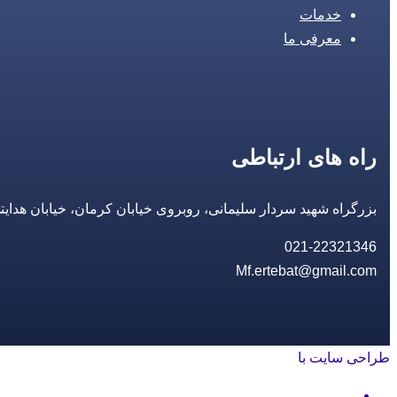
خدمات
معرفی ما
راه های ارتباطی
بزرگراه شهید سردار سلیمانی، روبروی خیابان کرمان، خیابان هدایتی، مجتمع تجاری 14 مع
021-22321346
Mf.ertebat@gmail.com
طراحی سایت با
rayanweb.com