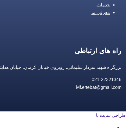
خدمات
معرفی ما
راه های ارتباطی
بزرگراه شهید سردار سلیمانی، روبروی خیابان کرمان، خیابان هدایتی، مجتمع تجاری 14 مع
021-22321346
Mf.ertebat@gmail.com
طراحی سایت با
rayanweb.com