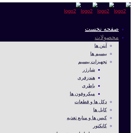
صفحه نخست
محصولات
آنتن ها
بیسیم ها
تجهیزات بیسیم
شارژر
هندزفری
باطری
میکروفون ها
دکل ها و قطعات
کابل ها
کیس ها و منابع تغذیه
کانکتور