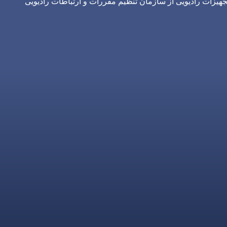
یزات رادیویی از سازمان تنظیم مقررات و ارتباطات رادیویی