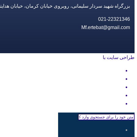
بزرگراه شهید سردار سلیمانی، روبروی خیابان کرمان، خیابان هدایتی، مجتمع تجاری 14 مع
021-22321346
Mf.ertebat@gmail.com
طراحی سایت با
rayanweb.com