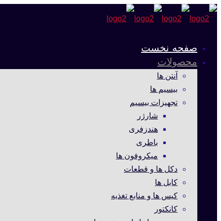
صفحه نخست
محصولات
آنتن ها
بیسیم ها
تجهیزات بیسیم
شارژر
هندزفری
باطری
میکروفون ها
دکل ها و قطعات
کابل ها
کیس ها و منابع تغذیه
کانکتور