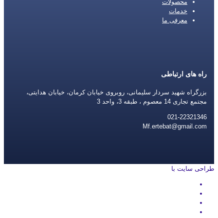
محصولات
خدمات
معرفی ما
راه های ارتباطی
بزرگراه شهید سردار سلیمانی، روبروی خیابان کرمان، خیابان هدایتی،
مجتمع تجاری 14 معصوم ، طبقه 3، واحد 3
021-22321346
Mf.ertebat@gmail.com
طراحی سایت با
rayanweb.com