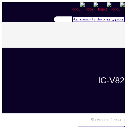
IC-V82
Showing all 2 results