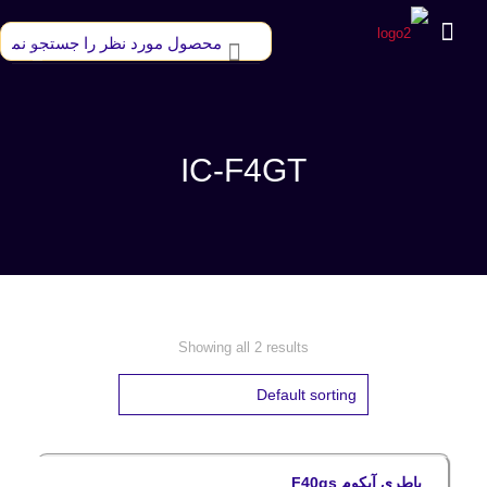
IC-F4GT
Showing all 2 results
باطری آیکوم F40gs