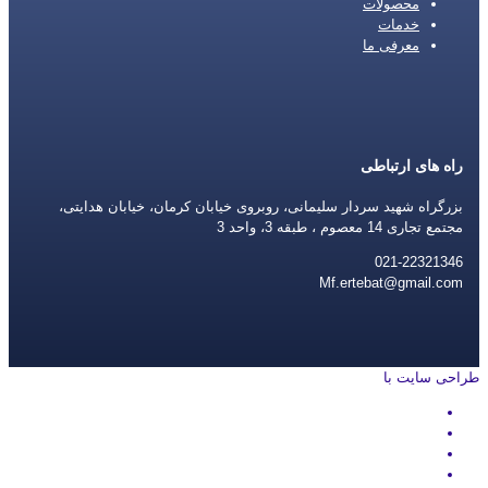
محصولات
خدمات
معرفی ما
راه های ارتباطی
بزرگراه شهید سردار سلیمانی، روبروی خیابان کرمان، خیابان هدایتی،
مجتمع تجاری 14 معصوم ، طبقه 3، واحد 3
021-22321346
Mf.ertebat@gmail.com
طراحی سایت با
rayanweb.com