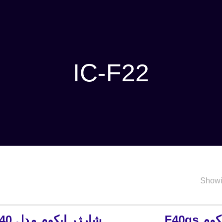
IC-F22
Showin
 F40gs
شارژر ایکوم مدل F40