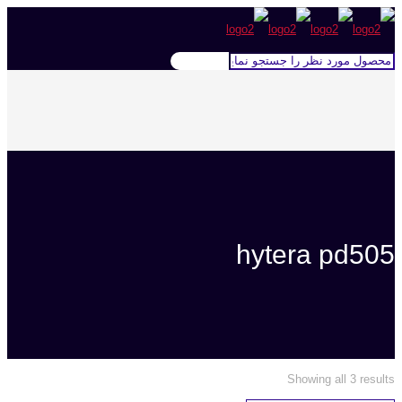
hytera pd505
Showing all 3 results