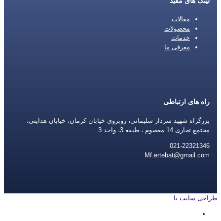
لینک های مفید
مقالات
محصولات
خدمات
معرفی ما
راه های ارتباطی
بزرگراه شهید سردار سلیمانی، روبروی خیابان کرمان، خیابان هدایتی،
مجتمع تجاری 14 معصوم ، طبقه 3، واحد 3
021-22321346
Mf.ertebat@gmail.com
طراحی سایت با
rayanweb.com