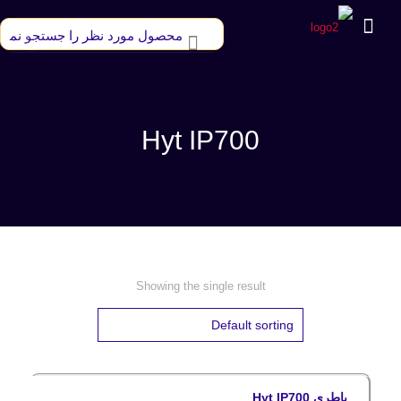
Hyt IP700
Showing the single result
باطری Hyt IP700