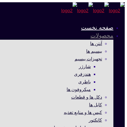
صفحه نخست
محصولات
آنتن ها
بیسیم ها
تجهیزات بیسیم
شارژر
هندزفری
باطری
میکروفون ها
دکل ها و قطعات
کابل ها
کیس ها و منابع تغذیه
کانکتور