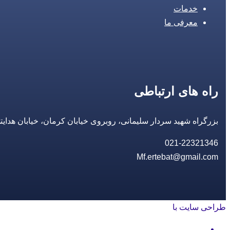
خدمات
معرفی ما
راه های ارتباطی
بزرگراه شهید سردار سلیمانی، روبروی خیابان کرمان، خیابان هدایتی، مجتمع تجاری 14 مع
021-22321346
Mf.ertebat@gmail.com
طراحی سایت با
rayanweb.com