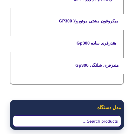
میکروفون مشتی موتورولا GP300
هندزفری ساده Gp300
هندزفری شلنگی Gp300
مدل دستگاه