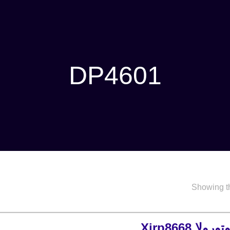
DP4601
Showing th
ا Xirp8668