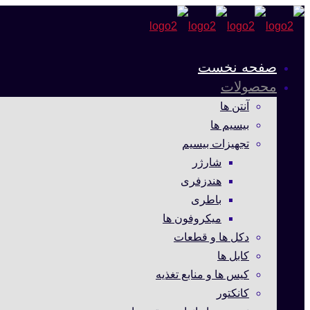
صفحه نخست
محصولات
آنتن ها
بیسیم ها
تجهیزات بیسیم
شارژر
هندزفری
باطری
میکروفون ها
دکل ها و قطعات
کابل ها
کیس ها و منابع تغذیه
کانکتور