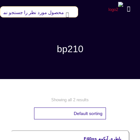
bp210
Showing all 2 results
باطری آیکوم F40gs