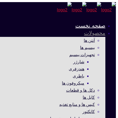
صفحه نخست
محصولات
آنتن ها
بیسیم ها
تجهیزات بیسیم
شارژر
هندزفری
باطری
میکروفون ها
دکل ها و قطعات
کابل ها
کیس ها و منابع تغذیه
کانکتور