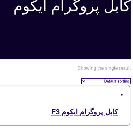
کابل پروگرام ایکوم
Showing the single result
کابل پروگرام ایکوم F3