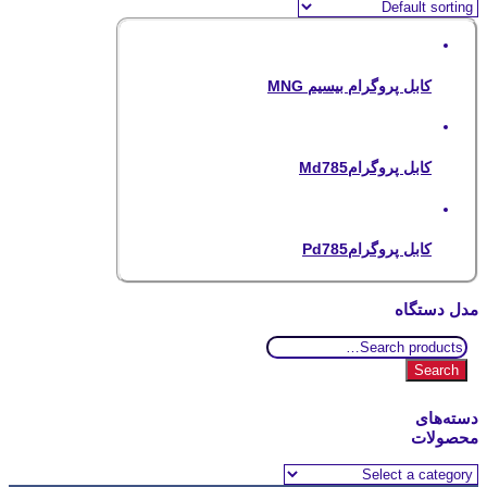
کابل پروگرام بیسیم MNG
کابل پروگرامMd785
کابل پروگرامPd785
مدل دستگاه
Search
for:
Search
دسته‌های
محصولات