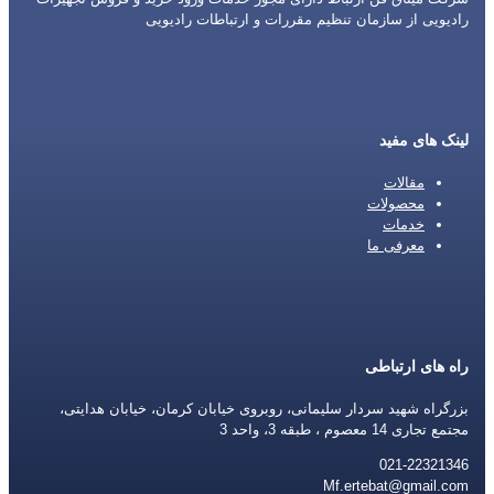
رادیویی از سازمان تنظیم مقررات و ارتباطات رادیویی
لینک های مفید
مقالات
محصولات
خدمات
معرفی ما
راه های ارتباطی
بزرگراه شهید سردار سلیمانی، روبروی خیابان کرمان، خیابان هدایتی،
مجتمع تجاری 14 معصوم ، طبقه 3، واحد 3
021-22321346
Mf.ertebat@gmail.com