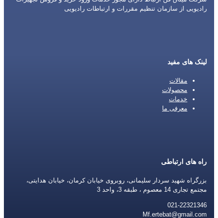
رادیویی از سازمان تنظیم مقررات و ارتباطات رادیویی
لینک های مفید
مقالات
محصولات
خدمات
معرفی ما
راه های ارتباطی
بزرگراه شهید سردار سلیمانی، روبروی خیابان کرمان، خیابان هدایتی،
مجتمع تجاری 14 معصوم ، طبقه 3، واحد 3
021-22321346
Mf.ertebat@gmail.com